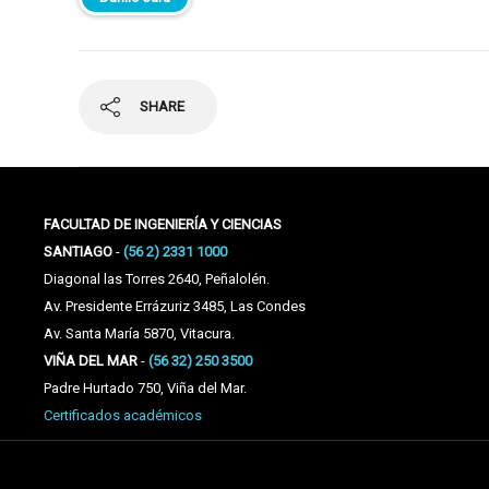
SHARE
FACULTAD DE INGENIERÍA Y CIENCIAS
SANTIAGO
-
(56 2) 2331 1000
Diagonal las Torres 2640, Peñalolén.
Av. Presidente Errázuriz 3485, Las Condes
Av. Santa María 5870, Vitacura.
VIÑA DEL MAR
-
(56 32) 250 3500
Padre Hurtado 750, Viña del Mar.
Certificados académicos