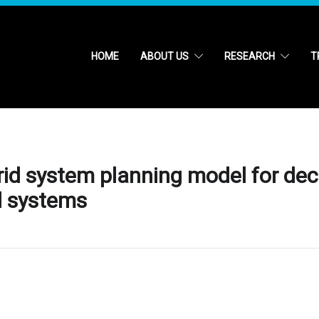
HOME
ABOUT US
RESEARCH
T
rid system planning model for de
d systems