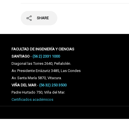
SHARE
FACULTAD DE INGENIERÍA Y CIENCIAS
SANTIAGO
-
(56 2) 2331 1000
Diagonal las Torres 2640, Peñalolén.
Av. Presidente Errázuriz 3485, Las Condes
Av. Santa María 5870, Vitacura.
VIÑA DEL MAR
-
(56 32) 250 3500
Padre Hurtado 750, Viña del Mar.
Certificados académicos