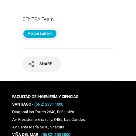
CENTRA Team
Felipe Larraín
SHARE
FACULTAD DE INGENIERÍA Y CIENCIAS
SANTIAGO
-
(56 2) 2331 1000
Diagonal las Torres 2640, Peñalolén.
Av. Presidente Errázuriz 3485, Las Condes
Av. Santa María 5870, Vitacura.
VIÑA DEL MAR
-
(56 32) 250 3500