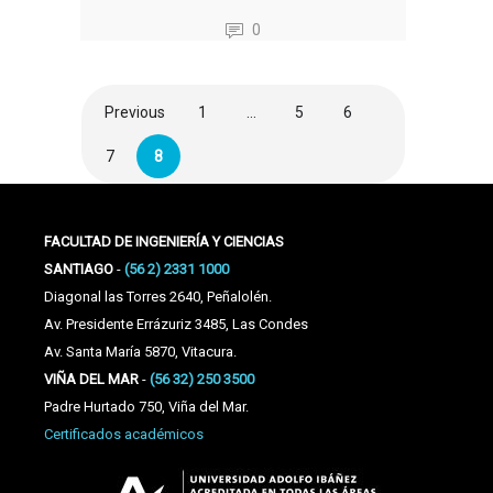
0
Previous
1
…
5
6
7
8
FACULTAD DE INGENIERÍA Y CIENCIAS
SANTIAGO
-
(56 2) 2331 1000
Diagonal las Torres 2640, Peñalolén.
Av. Presidente Errázuriz 3485, Las Condes
Av. Santa María 5870, Vitacura.
VIÑA DEL MAR
-
(56 32) 250 3500
Padre Hurtado 750, Viña del Mar.
Certificados académicos